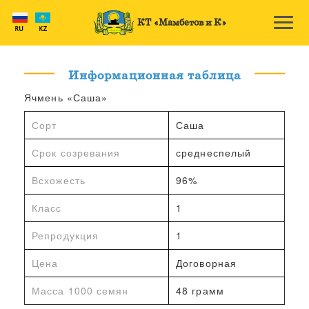
КТ «Мамбетов и К»
Информационная таблица
Ячмень «Саша»
Сорт
Саша
Срок созревания
среднеспелый
Всхожесть
96%
Класс
1
Репродукция
1
Цена
Договорная
Масса 1000 семян
48 грамм