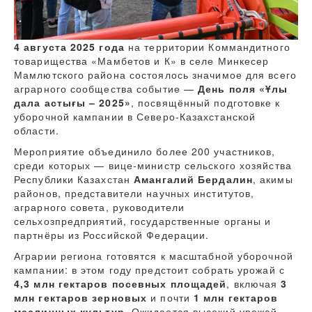
4 августа 2025 года
на территории Коммандитного
товарищества «Мамбетов и К» в селе Минкесер
Мамлютского района состоялось значимое для всего
аграрного сообщества событие —
День поля «Ұлы
дала астығы – 2025»
, посвящённый подготовке к
уборочной кампании в Северо-Казахстанской
области.
Мероприятие объединило более 200 участников,
среди которых — вице-министр сельского хозяйства
Республики Казахстан
Амангалий Бердалин
, акимы
районов, представители научных институтов,
аграрного совета, руководители
сельхозпредприятий, государственные органы и
партнёры из Российской Федерации.
Аграрии региона готовятся к масштабной уборочной
кампании: в этом году предстоит собрать урожай с
4,3 млн гектаров посевных площадей
, включая
3
млн гектаров зерновых
и почти
1 млн гектаров
масличных культур
. Ожидается высокий урожай,