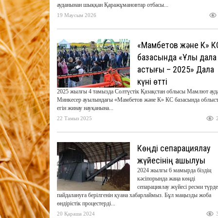
ауданынан шыққан Қаражұмановтар отбасы...
19 Маусым 2026
«Мамбетов және К» К
базасында «Ұлы дала
астығы – 2025» Дала
күні өтті
2025 жылғы 4 тамызда Солтүстік Қазақстан облысы Мамлют ауд
Минкесер ауылындағы «Мамбетов және К» КС базасында облыс
егін жинау науқанына...
22 Тамыз 2025
Көңді сепарациялау
жүйесінің ашылуы
2024 жылғы 6 мамырда біздің
кәсіпорында жаңа көңді
сепарациялау жүйесі ресми түрде
пайдалануға берілгенін қуана хабарлаймыз. Бұл маңызды жоба
өндірістік процестерді...
20 Қараша 2024