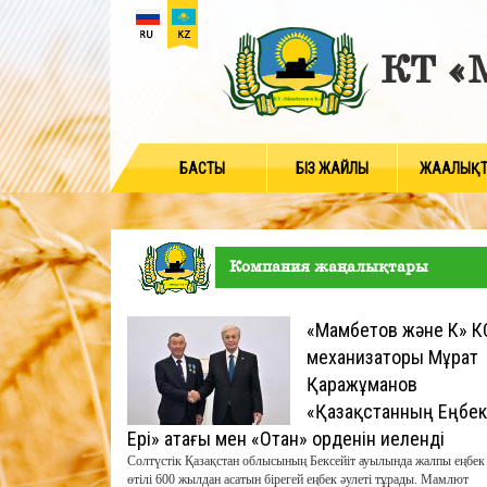
КТ «М
БАСТЫ
БIЗ ЖАЙЛЫ
ЖАҢАЛЫҚ
Компания жаңалықтары
«Мамбетов және К» К
механизаторы Мұрат
Қаражұманов
«Қазақстанның Еңбек
Ері» атағы мен «Отан» орденін иеленді
​Солтүстік Қазақстан облысының Бексейіт ауылында жалпы еңбек
өтілі 600 жылдан асатын бірегей еңбек әулеті тұрады. Мамлют