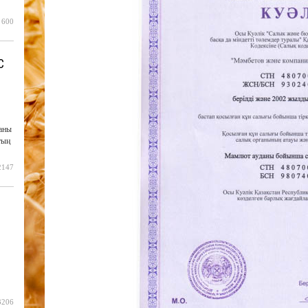
600
С
аны
тың
2147
3206