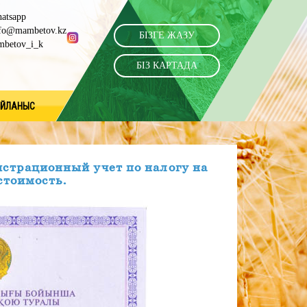
atsapp
fo@mambetov.kz
БIЗГЕ ЖАЗУ
betov_i_k
БIЗ КАРТАДА
ЙЛАНЫС
истрационный учет по налогу на
стоимость.