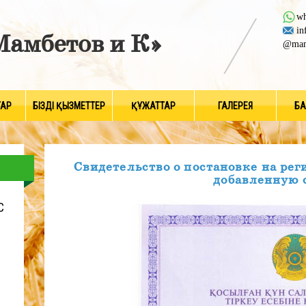
wh
in
амбетов и К»
@mam
ТАР
БІЗДІҢ ҚЫЗМЕТТЕР
ҚҰЖАТТАР
ГАЛЕРЕЯ
БА
Свидетельство о постановке на рег
добавленную 
С